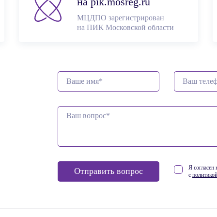
на pik.mosreg.ru
МЦДПО зарегистрирован
на ПИК Московской обл
асти
Я согласен
Отправить вопрос
с
политикой