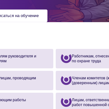
исаться на обучение
елям руководителя и
Работникам, отнесе
елям
по охране труда
 лицам, проводящим
Членам комитетов (
(доверенным) лицам
няющим работы
Лицам, ответственн
работ повышенной 