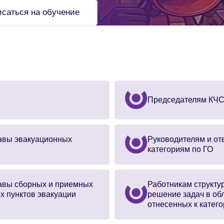
исаться на обучение
Председателям КЧС
авы эвакуационных
Руководителям и от
категориям по ГО
авы сборных и приемных
Работникам структу
х пунктов эвакуации
решение задач в об
отнесенных к катег