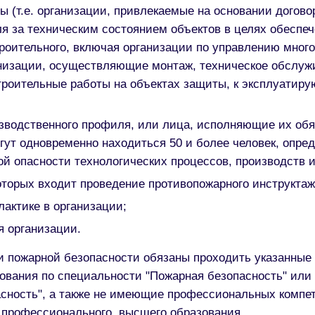
ы (т.е. организации, привлекаемые на основании догов
я за техническим состоянием объектов в целях обеспече
остроительного, включая организации по управлению м
изации, осуществляющие монтаж, техническое обслужи
роительные работы на объектах защиты, к эксплуати
зводственного профиля, или лица, исполняющие их обя
огут одновременно находиться 50 и более человек, опр
й опасности технологических процессов, производств и
оторых входит проведение противопожарного инструктаж
актике в организации;
я организации.
и пожарной безопасности обязаны проходить указанные
ования по специальности "Пожарная безопасность" или
сность", а также не имеющие профессиональных компет
 профессионального, высшего образования.