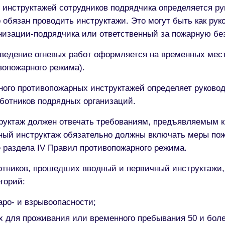
 инструктажей сотрудников подрядчика определяется ру
о обязан проводить инструктажи. Это могут быть как ру
анизации-подрядчика или ответственный за пожарную бе
дение огневых работ оформляется на временных мест
вопожарного режима).
ого противопожарных инструктажей определяет руководи
аботников подрядных организаций.
аж должен отвечать требованиям, предъявляемым к с
чный инструктаж обязательно должны включать меры пож
 раздела IV Правил противопожарного режима.
тников, прошедших вводный и первичный инструктажи, н
горий:
ро- и взрывоопасности;
х для проживания или временного пребывания 50 и боле