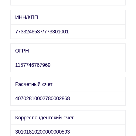
ИНН/КПП
7733246537/773301001
ОГРН
1157746767969
Расчетный счет
40702810002780002868
Корреспондентский счет
30101810200000000593