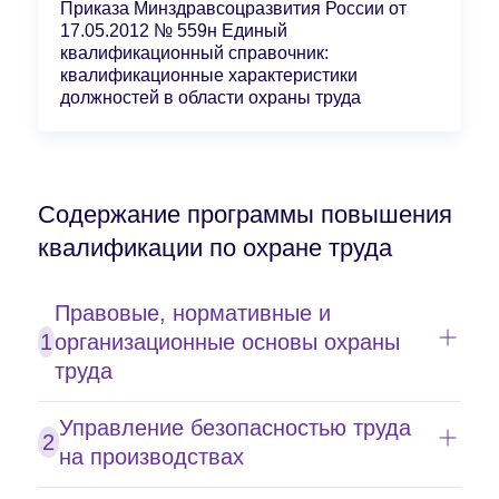
Приказа Минздравсоцразвития России от
17.05.2012 № 559н Единый
квалификационный справочник:
квалификационные характеристики
должностей в области охраны труда
Содержание программы повышения
квалификации по охране труда
Правовые, нормативные и
1
организационные основы охраны
труда
Основные понятия охраны труда. Нормативно-
правовые основы охраны труда. Изменения в
Управление безопасностью труда
2
Трудовом кодексе Российской Федерации.
на производствах
Обеспечение прав работников на охрану труда.
Организация системы управления охраной труда.
Государственный контроль и надзор за