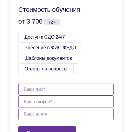
наружных кровотечениях и травмах. Оказание
первой помощи при прочих состояниях.
Стоимость обучения
от 3 700
72 ч
Доступ к СДО 24/7
Внесение в ФИС ФРДО
Шаблоны документов
Ответы на вопросы