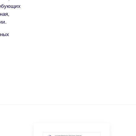
ребующих
ная,
ии.
рных