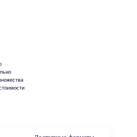
о
ально
множества
 стоимости