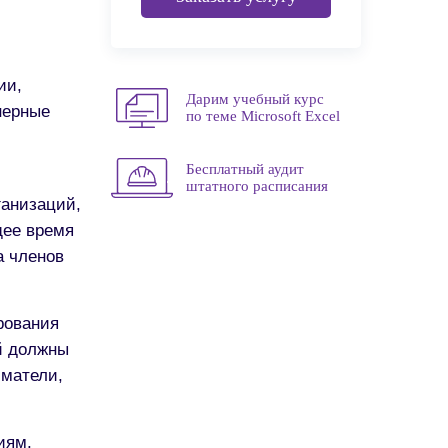
ии,
Дарим учебный курс
нерные
по теме Microsoft Excel
Бесплатный аудит
штатного расписания
ганизаций,
щее время
а членов
рования
й должны
иматели,
иям,