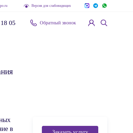
po.ru
Версия для слабовидящих
 18 05
Обратный звонок
ания
рных
ние в
Заказать услугу