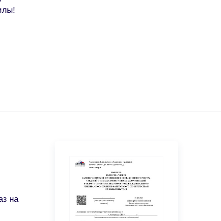
илы!
аз на