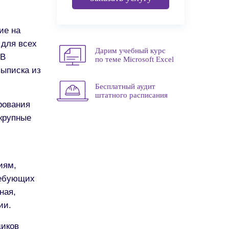
ие на
 для всех
Дарим учебный курс
 В
по теме Microsoft Excel
выписка из
Бесплатный аудит
штатного расписания
рования
крупные
иям,
ребующих
ная,
ии.
щиков